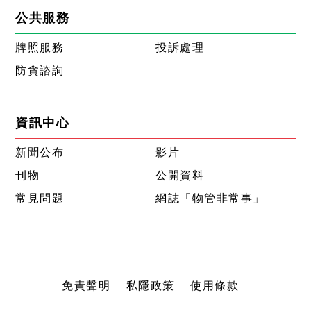
公共服務
牌照服務
投訴處理
防貪諮詢
資訊中心
新聞公布
影片
刊物
公開資料
常見問題
網誌「物管非常事」
免責聲明
私隱政策
使用條款