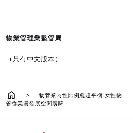
物業管理業監管局
（只有中文版本）
>
物管業兩性比例愈趨平衡 女性物
管從業員發展空間廣闊