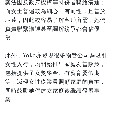
案法團及政府機構等持份者聯絡溝通；
而女士普遍較為細心、有耐性，且善於
表達，因此較容易了解客戶所需，她們
負責聯繫溝通甚至調解紛爭都會佔優
勢。」
此外，Yoko亦發現很多物管公司為吸引
女性入行，均開始推出家庭友善政策，
包括提供子女獎學金、有薪育嬰假期
等，減輕女性從業員照顧家庭的負擔，
同時鼓勵她們建立家庭後繼續發展事
業。