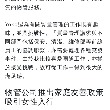
質的物管服務。
Yoko認為有關質量管理的工作既有趣
味，並具挑戰性。「質量管理講求與不
同部門包括保安、清潔、維修部等前線
員工的協調聯繫，亦需要處理各種突發
事件。由於我比較喜愛團隊工作，亦樂
於接受挑戰，故可從工作中得到很大的
滿足感。」
物管公司推出家庭友善政策
吸引女性入行