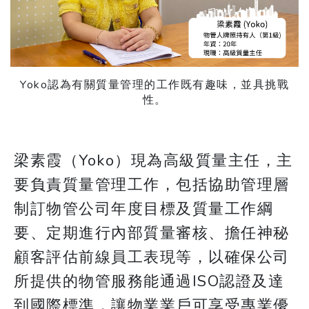
Yoko認為有關質量管理的工作既有趣味，並具挑戰
性。
梁素霞（Yoko）現為高級質量主任，主
要負責質量管理工作，包括協助管理層
制訂物管公司年度目標及質量工作綱
要、定期進行內部質量審核、擔任神秘
顧客評估前線員工表現等，以確保公司
所提供的物管服務能通過ISO認證及達
到國際標準，讓物業業戶可享受專業優