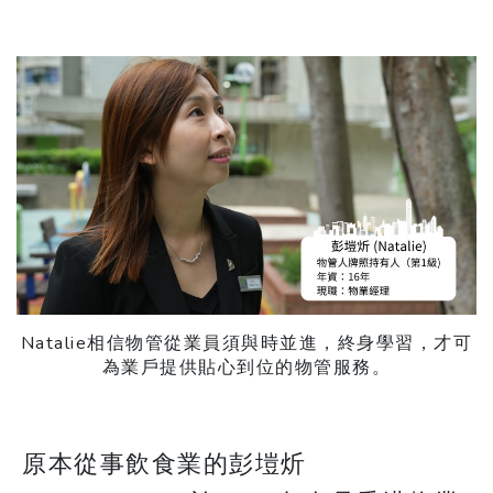
Natalie相信物管從業員須與時並進，終身學習，才可
為業戶提供貼心到位的物管服務。
原本從事飲食業的彭塏炘