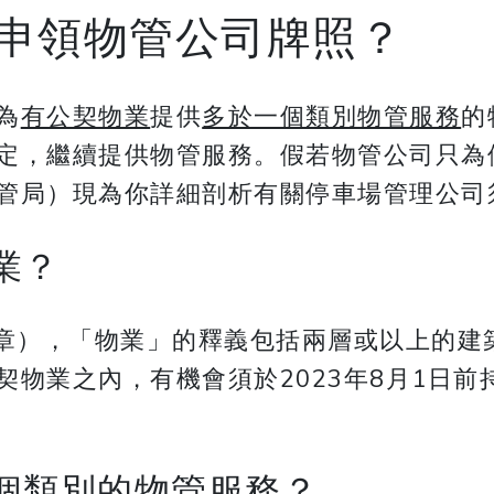
申領物管公司牌照？
為
有公契物業
提供
多於一個類別物管服務
的
定，繼續提供物管服務。假若物管公司只為
管局）現為你詳細剖析有關停車場管理公司
業？
6章），「物業」的釋義包括兩層或以上的建
契物業之內，有機會須於2023年8月1日
個類別的物管服務？