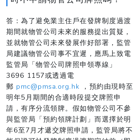
答：為了避免業主住戶在發牌制度過渡
期間就物管公司未來的服務提出質疑，
並就物管公司未來發展作好部署，監管
局建議物管公司事不宜遲，應馬上致電
監管局「物管公司牌照申領專線」
3696 1157或透過電
郵
pmc@pmsa.org.hk
，預約由現時至
明年5月期間的合適時段提交牌照申
請，有序分流領牌。假如物管公司不參
與監管局「預約領牌計劃」而選擇於明
年6至7月才遞交牌照申請，監管局將不