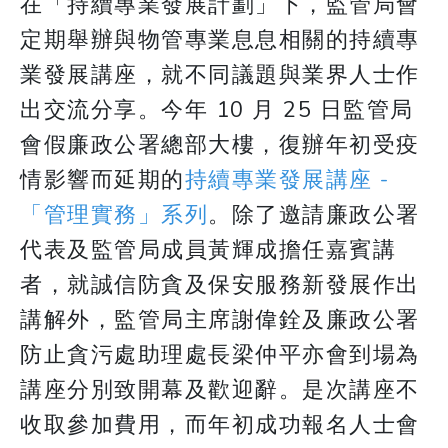
在「持續專業發展計劃」下，監管局會
定期舉辦與物管專業息息相關的持續專
業發展講座，就不同議題與業界人士作
出交流分享。今年 10 月 25 日監管局
會假廉政公署總部大樓，復辦年初受疫
情影響而延期的
持續專業發展講座 -
「管理實務」系列
。除了邀請廉政公署
代表及監管局成員黃輝成擔任嘉賓講
者，就誠信防貪及保安服務新發展作出
講解外，監管局主席謝偉銓及廉政公署
防止貪污處助理處長梁仲平亦會到場為
講座分別致開幕及歡迎辭。是次講座不
收取參加費用，而年初成功報名人士會