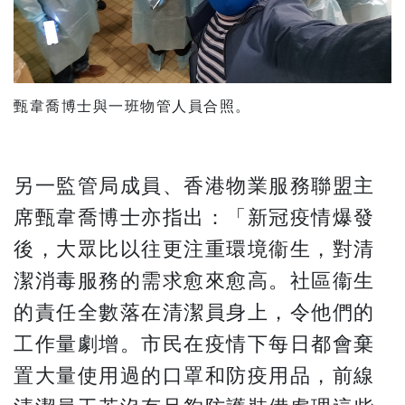
甄韋喬博士與一班物管人員合照。
另一監管局成員、香港物業服務聯盟主
席甄韋喬博士亦指出：「新冠疫情爆發
後，大眾比以往更注重環境衞生，對清
潔消毒服務的需求愈來愈高。社區衞生
的責任全數落在清潔員身上，令他們的
工作量劇增。市民在疫情下每日都會棄
置大量使用過的口罩和防疫用品，前線