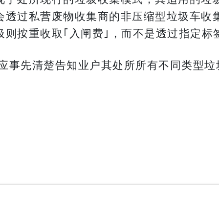
会透过私营废物收集商的非压缩型垃圾车收
圾则按重收取｢入闸费｣，而不是透过指定标
应事先清楚告知业户其处所所有不同类型垃