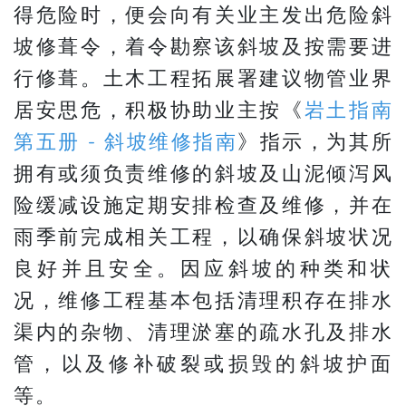
得危险时，便会向有关业主发出危险斜
坡修葺令，着令勘察该斜坡及按需要进
行修葺。土木工程拓展署建议物管业界
居安思危，积极协助业主按《
岩土指南
第五册 - 斜坡维修指南
》指示，为其所
拥有或须负责维修的斜坡及山泥倾泻风
险缓减设施定期安排检查及维修，并在
雨季前完成相关工程，以确保斜坡状况
良好并且安全。因应斜坡的种类和状
况，维修工程基本包括清理积存在排水
渠内的杂物、清理淤塞的疏水孔及排水
管，以及修补破裂或损毁的斜坡护面
等。