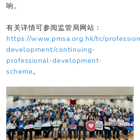
响。
有关详情可参阅监管局网站：
https://www.pmsa.org.hk/tc/profession
development/continuing-
professional-development-
scheme
。