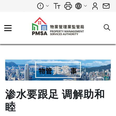
渗水要跟足 调解助和
睦