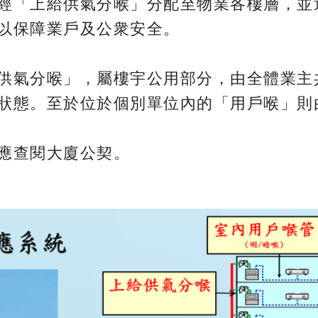
經「上給供氣分喉」分配至物業各樓層，並
以保障業戶及公衆安全。
供氣分喉」，屬樓宇公用部分，由全體業主
狀態。至於位於個別單位內的「用戶喉」則
應查閱大廈公契。