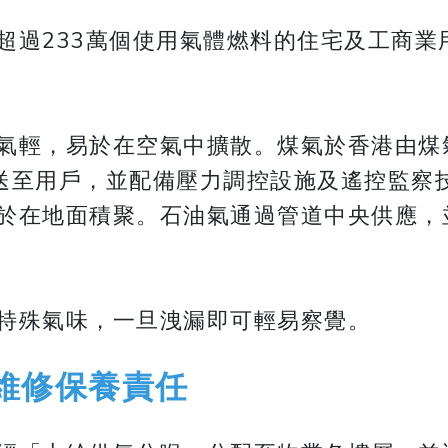
超過233萬個使用氣體燃料的住宅及工商業
氣輕，易於在空氣中擴散。煤氣於香港由煤
絡輸送至用戶，並配備壓力調控設施及遙控監
於在地面積聚。石油氣通過管道中央供應，
特殊氣味，一旦洩漏即可輕易察覺。
維修保養責任