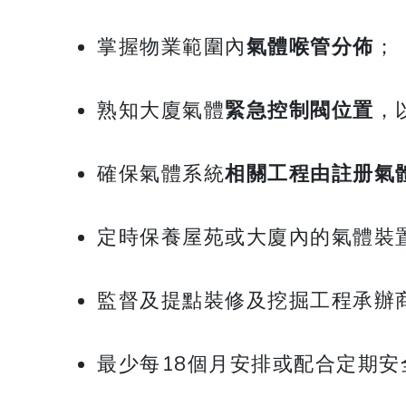
掌握物業範圍內
氣體喉管分佈
；
熟知大廈氣體
緊急控制閥位置
，
確保氣體系統
相關工程由註册氣
定時保養屋苑或大廈內的氣體裝
監督及提點裝修及挖掘工程承辦
最少每18個月安排或配合定期安