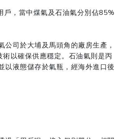
用戶，當中煤氣及石油氣分別佔85%
氣公司於大埔及馬頭角的廠房生產，
察技術以確保供應穩定。石油氣則是丙
並以液態儲存於氣瓶，經海外進口後