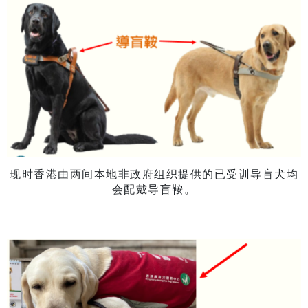
现时香港由两间本地非政府组织提供的已受训导盲犬均
会配戴导盲鞍。