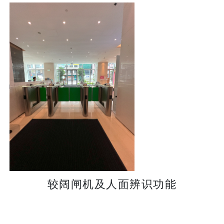
较阔闸机及人面辨识功能