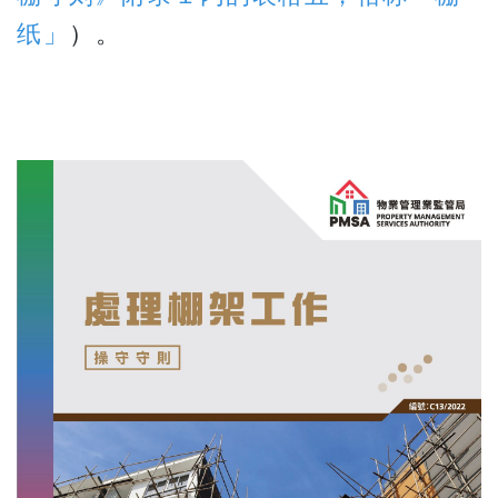
纸」
）。