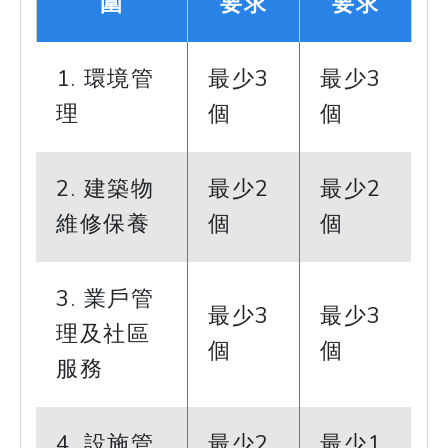
圍
要求
要求
1. 環境管
最少3
最少3
理
個
個
2. 建築物
最少2
最少2
維修保養
個
個
3. 業戶管
最少3
最少3
理及社區
個
個
服務
4. 設施管
最少2
最少1