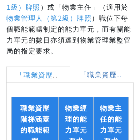
1級）牌照
）或「物業主任」（適用於
物業管理人（第2級）牌照
）職位下每
個職能範疇制定的能力單元，而有關能
力單元的數目亦須達到物業管理業監管
局的指定要求。
「職業資歷階
「職業資歷階
梯」2021年
梯」2016年
版
版
職業資歷
物業經
物業主
階梯涵蓋
理的能
任的能
的職能範
力單元
力單元