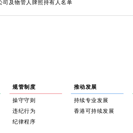
公司及物管人牌照持有人名单
规管制度
推动发展
操守守则
持续专业发展
违纪行为
香港可持续发展
纪律程序