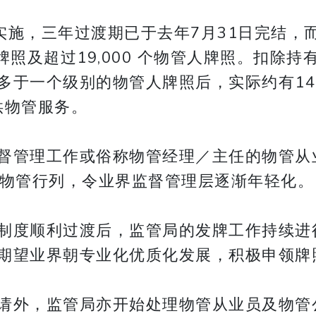
起实施，三年过渡期已于去年7月31日完结
牌照及超过19,000 个物管人牌照。扣除
于一个级别的物管人牌照后，实际约有14,
供物管服务。
督管理工作或俗称物管经理／主任的物管从业
入物管行列，令业界监督管理层逐渐年轻化。
制度顺利过渡后，监管局的发牌工作持续进行
期望业界朝专业化优质化发展，积极申领牌
请外，监管局亦开始处理物管从业员及物管