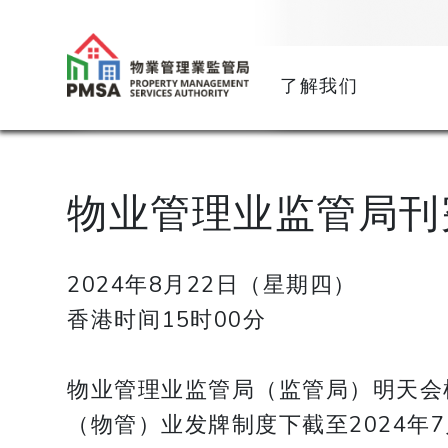
了解我们
物业管理业监管局刊
2024年8月22日（星期四）
香港时间15时00分
物业管理业监管局（监管局）明天会
（物管）业发牌制度下截至2024年