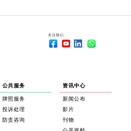
关注我们
公共服务
资讯中心
牌照服务
新闻公布
投诉处理
影片
防贪咨询
刊物
公开资料