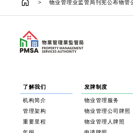
>
物业管理业监管局刊宪公布物管
了解我们
发牌制度
机构简介
物业管理服务
管理架构
物业管理公司牌照
重要里程
物业管理人牌照
年报
申请牌照