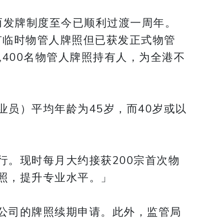
，而发牌制度至今已顺利过渡一周年。
持有临时物管人牌照但已获发正式物管
400名物管人牌照持有人，为全港不
员）平均年龄为45岁，而40岁或以
。现时每月大约接获200宗首次物
照，提升专业水平。」
公司的牌照续期申请。此外，监管局