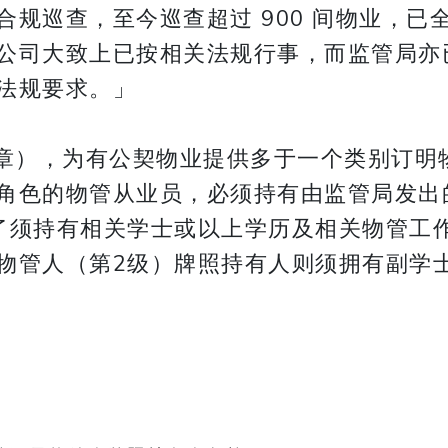
规巡查，至今巡查超过 900 间物业，已
公司大致上已按相关法规行事，而监管局亦
法规要求。」
》（第626章），为有公契物业提供多于一个类
角色的物管从业员，必须持有由监管局发出
了须持有相关学士或以上学历及相关物管工
物管人（第2级）牌照持有人则须拥有副学