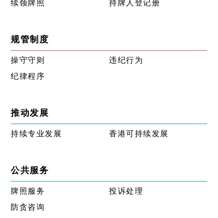
续领牌照
持牌人登记册
规管制度
操守守则
违纪行为
纪律程序
推动发展
持续专业发展
香港可持续发展
公共服务
牌照服务
投诉处理
防贪咨询