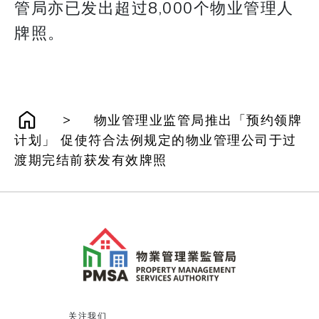
管局亦已发出超过8,000个物业管理人
牌照。
>
物业管理业监管局推出「预约领牌
计划」 促使符合法例规定的物业管理公司于过
渡期完结前获发有效牌照
关注我们