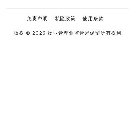
免责声明
私隐政策
使用条款
版权 © 2026 物业管理业监管局保留所有权利