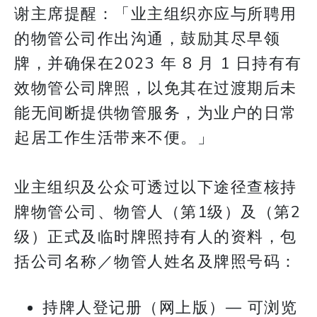
谢主席提醒：「业主组织亦应与所聘用
的物管公司作出沟通，鼓励其尽早领
牌，并确保在2023 年 8 月 1 日持有有
效物管公司牌照，以免其在过渡期后未
能无间断提供物管服务，为业户的日常
起居工作生活带来不便。」
业主组织及公众可透过以下途径查核持
牌物管公司、物管人（第1级）及（第2
级）正式及临时牌照持有人的资料，包
括公司名称／物管人姓名及牌照号码：
持牌人登记册（网上版）— 可浏览