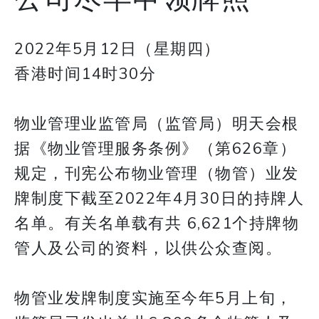
2022年5月12日（星期四）
香港时间14时30分
物业管理业监管局（监管局）明天会根
据《物业管理服务条例》（第626章）
规定，刊宪公布物业管理（物管）业发
牌制度下截至2022年4月30日的持牌人
名单。有关名单载有共 6,621个持牌物
管人及公司的资料，以供公众查阅。
物管业发牌制度实施至今年5月上旬，