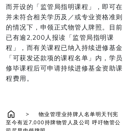
而开设的「监管局指明课程」，即可在
并未符合相关学历及／或专业资格准则
的情况下，申领正式物管人牌照。目前
已有逾2,200人报读「监管局指明课
程」，而有关课程已纳入持续进修基金
「可获发还款项的课程名单」内，学员
修毕课程后可申请持续进修基金资助课
程费用。
>
物业管理业持牌人名单明天刊宪
至今有近7,000持牌物管人及公司 呼吁物管公
司尽早申领牌照