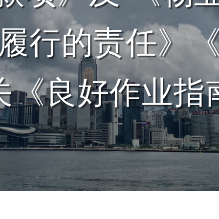
履行的责任》
关《良好作业指