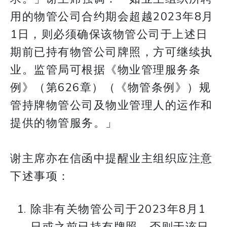
用的物管公司合约期会超越2023年8月
1日，则必须确保该物管公司于上述日
期前已持有物管公司牌照，方可继续执
业。监管局可根据《物业管理服务条
例》（第626章）（《物管条例》）规
管持牌物管公司及物业管理人的运作和
提供的物管服务。」
谢主席亦在信函中提醒业主组织应注意
下述事项：
除非有关物管公司于2023年8月1