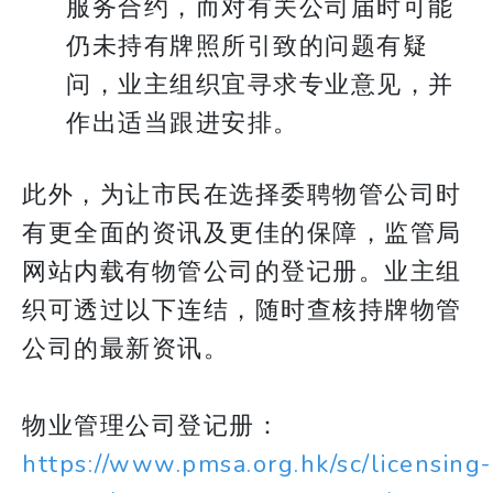
服务合约，而对有关公司届时可能
仍未持有牌照所引致的问题有疑
问，业主组织宜寻求专业意见，并
作出适当跟进安排。
此外，为让市民在选择委聘物管公司时
有更全面的资讯及更佳的保障，监管局
网站内载有物管公司的登记册。业主组
织可透过以下连结，随时查核持牌物管
公司的最新资讯。
物业管理公司登记册：
https://www.pmsa.org.hk/sc/licensing-