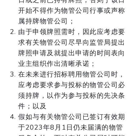
日或之前已持有牌照，否则于该日
开始不得作为物管公司行事或声称
属持牌物管公司；
由于申领牌照需时，因此应考虑要
求有关物管公司尽早向监管局提出
牌照申请及就提出申请的时间表向
业主组织作出清晰承诺；
在未来进行招标聘用物管公司时，
应考虑要求参与投标的物管公司必
须持牌，以作为参与投标的先决条
件；以及
假如与有关物管公司已签订有效期
于2023年8月1日仍未届满的物管