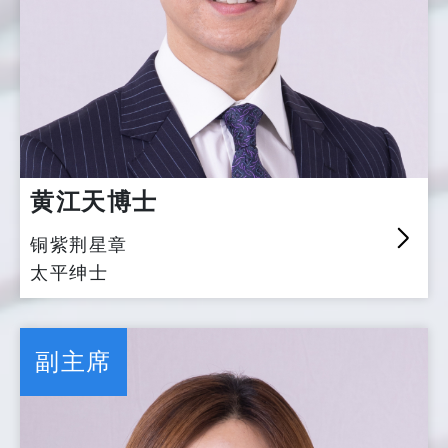
黄江天博士
铜紫荆星章
太平绅士
副主席