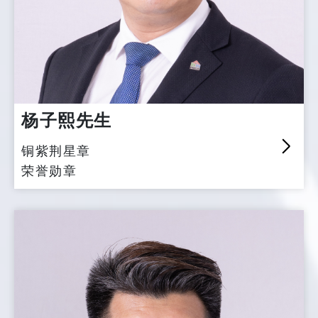
杨子熙先生
铜紫荆星章
荣誉勋章