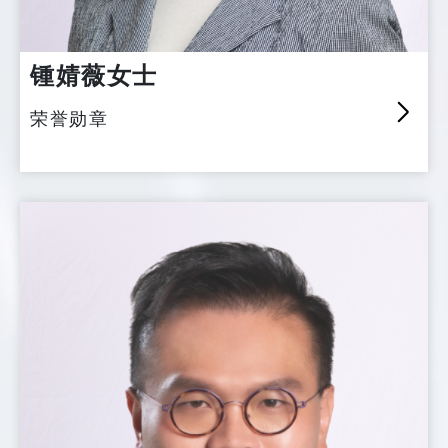
锺婧薇女士
荣誉勋章