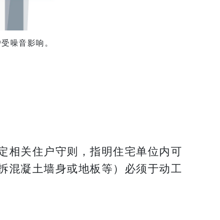
户受噪音影响。
定相关住户守则，指明住宅单位内可
拆混凝⼟墙⾝或地板等）必须于动⼯