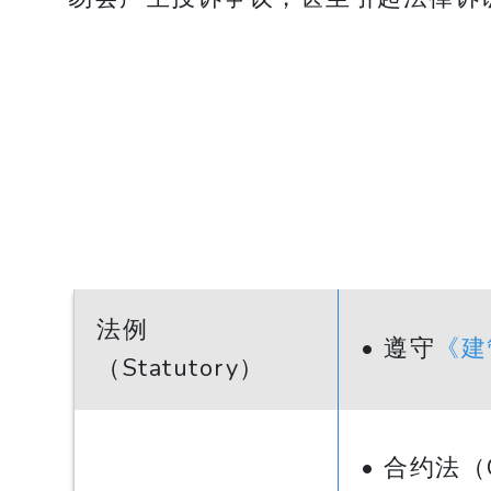
法例
• 遵守
《建
（Statutory）
• 合约法（