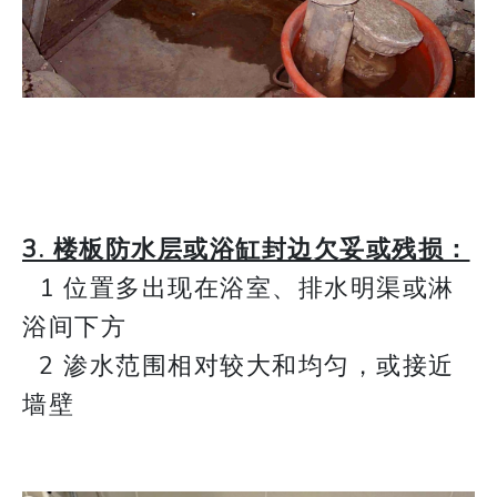
3. 楼板防水层或浴缸封边欠妥或残损：
1 位置多出现在浴室、排水明渠或淋
浴间下方
2 渗水范围相对较大和均匀，或接近
墙壁