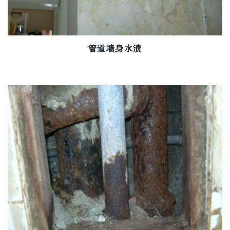
管道墙身水渍