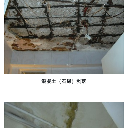
混凝土（石屎）剥落