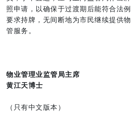
照申请，以确保于过渡期后能符合法例
要求持牌，无间断地为市民继续提供物
管服务。
物业管理业监管局主席
黄江天博士
（只有中文版本）