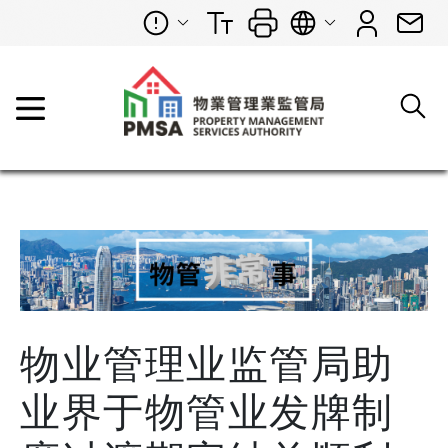
物业管理业监管局助
业界于物管业发牌制