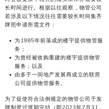
长时间进行。根据以往观察，物管公司
若涉及以下情况往往需要较长时间集齐
牌照申请所需文件：
为1985年前落成的楼宇提供物管服
务；
为曾经被收购重建的楼宇提供物管
服务；以及
由多于一间地产发展商成立的联营
公司提供物管服务。
为了促使符合法例规定的物管公司于发
牌制度过渡期完结（即2023年7月31