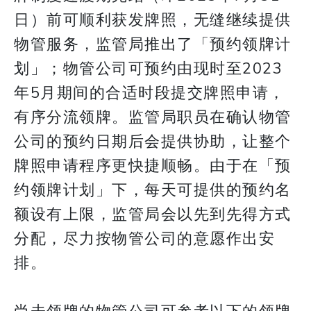
日）前可顺利获发牌照，无缝继续提供
物管服务，监管局推出了「预约领牌计
划」；物管公司可预约由现时至2023
年5月期间的合适时段提交牌照申请，
有序分流领牌。监管局职员在确认物管
公司的预约日期后会提供协助，让整个
牌照申请程序更快捷顺畅。由于在「预
约领牌计划」下，每天可提供的预约名
额设有上限，监管局会以先到先得方式
分配，尽力按物管公司的意愿作出安
排。