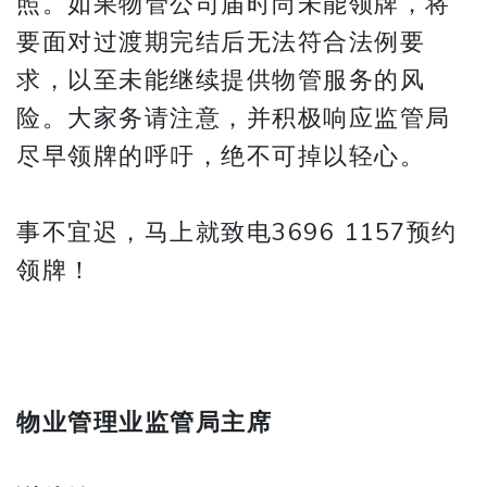
照。如果物管公司届时尚未能领牌，将
要面对过渡期完结后无法符合法例要
求，以至未能继续提供物管服务的风
险。大家务请注意，并积极响应监管局
尽早领牌的呼吁，绝不可掉以轻心。
事不宜迟，马上就致电3696 1157预约
领牌！
物业管理业监管局主席