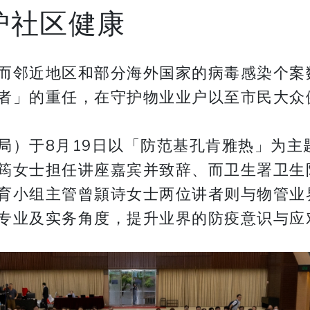
护社区健康
而邻近地区和部分海外国家的病毒感染个案
者」的重任，在守护物业业户以至市民大众
局）于8月19日以「防范基孔肯雅热」为主
筠女士担任讲座嘉宾并致辞、而卫生署卫生
育小组主管曾頴诗女士两位讲者则与物管业
专业及实务角度，提升业界的防疫意识与应