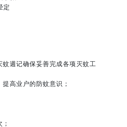
经定
灭蚊週记确保妥善完成各项灭蚊工
，提高业户的防蚊意识；
次；