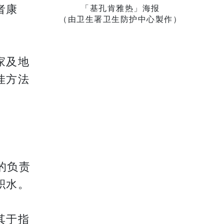
者康
「基孔肯雅热」海报
（由卫生署卫生防护中心製作）
家及地
佳方法
的负责
积水。
其于指