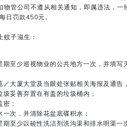
如物管公司不遵从相关通知，即属违法，一
每日罚款450元。
止蚊子滋生：
星期至少巡视物业的公共地方一次，并填写
苑／大厦大堂及当眼处张贴相关海报及通告
垃圾妥善弃置在有盖的垃圾桶内；
盖密；
水一次，并清除花盆底碟积水；
星期至少以硷性洗洁剂洗沟渠和排水明渠一