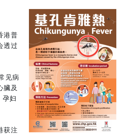
香港普
会透过
常见病
心臟及
、孕妇
港获注