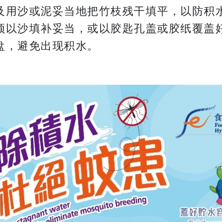
及用沙或泥妥当地把竹枝残干填平，以防积
须以沙填补妥当，或以胶匙孔盖或胶纸覆盖
盘，避免出现积水。