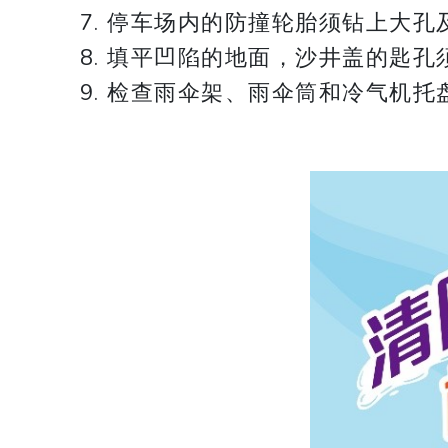
停车场内的防撞轮胎须钻上大孔
填平凹陷的地面，沙井盖的匙孔
检查雨伞架、雨伞筒和冷气机托