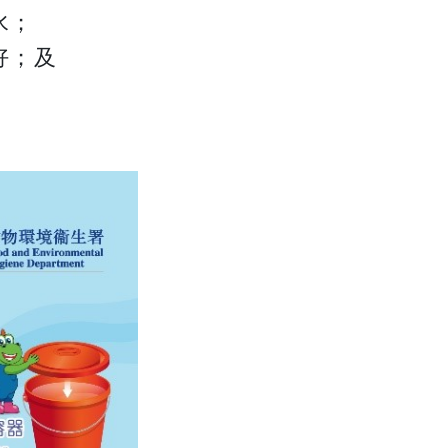
水；
好；及